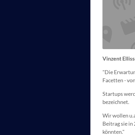
Vinzent Ellis
"Die Erwartun
Facetten - vo
Startups werd
bezeichnet.
Wir wollen u.
Beitrag sie i
könnten."