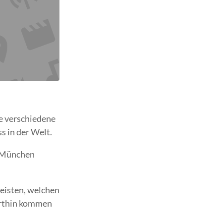
le verschiedene
s in der Welt.
r München
leisten, welchen
dorthin kommen