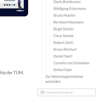
Denis Brediceanu
Wolfgang Estermann
Bruno Mueller
Bernhard Neumann
Birgit Nistler
Claus Nowak
Robert Oettl
Bruno Reichart
Daniel Sperl
Cornelia von Schaabner
Stefan Sojer
ship der TUM,
Zur Workshopteilnahme
anmelden
Powered by Undiced