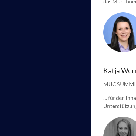
das Münchner
Katja Wer
MUC SUMMI
… für den inh
Unterstützun