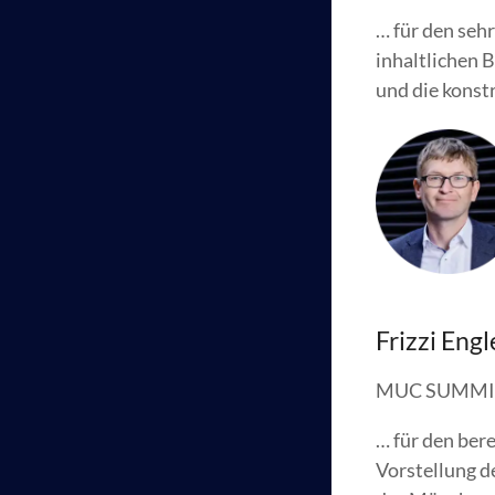
… für den seh
inhaltlichen 
und die konst
Frizzi En
MUC SUMMI
… für den ber
Vorstellung d