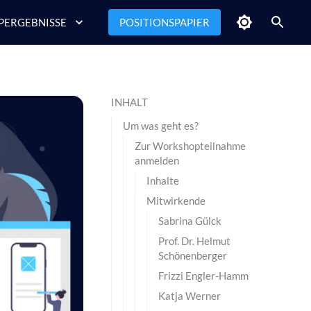
ERGEBNISSE
POSITIONSPAPIER
INHALT
Um was geht es?
Zur Workshopteilnahme
anmelden
Inhalte
Mitwirkende
Sabrina Gülck
Prof. Dr. Helmut
Schönenberger
Frizzi Engler-Hamm
Katja Werner